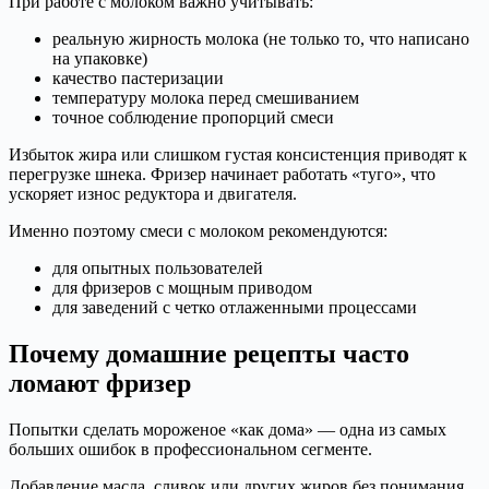
При работе с молоком важно учитывать:
реальную жирность молока (не только то, что написано
на упаковке)
качество пастеризации
температуру молока перед смешиванием
точное соблюдение пропорций смеси
Избыток жира или слишком густая консистенция приводят к
перегрузке шнека. Фризер начинает работать «туго», что
ускоряет износ редуктора и двигателя.
Именно поэтому смеси с молоком рекомендуются:
для опытных пользователей
для фризеров с мощным приводом
для заведений с четко отлаженными процессами
Почему домашние рецепты часто
ломают фризер
Попытки сделать мороженое «как дома» — одна из самых
больших ошибок в профессиональном сегменте.
Добавление масла, сливок или других жиров без понимания