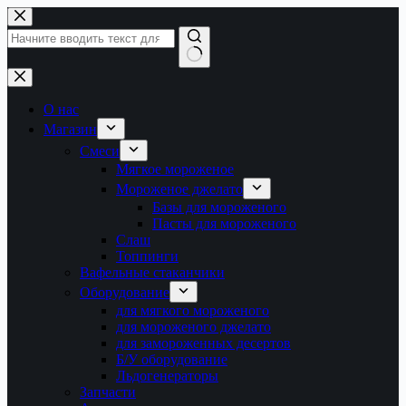
Перейти
к
сути
Ничего
не
найдено
О нас
Магазин
Смеси
Мягкое мороженое
Мороженое джелато
Базы для мороженого
Пасты для мороженого
Слаш
Топпинги
Вафельные стаканчики
Оборудование
для мягкого мороженого
для мороженого джелато
для замороженных десертов
Б/У оборудование
Льдогенераторы
Запчасти