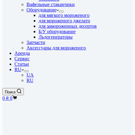
Вафельные стаканчики
Оборудование
для мягкого мороженого
для мороженого джелато
для замороженных десертов
Б/У оборудование
Льдогенераторы
Запчасти
Аксессуары для мороженого
Аренда
Cервис
Статьи
RU
UA
RU
Поиск
Корзина
0
₴
0