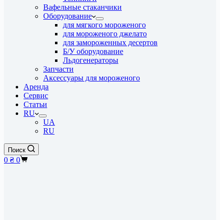
Вафельные стаканчики
Оборудование
для мягкого мороженого
для мороженого джелато
для замороженных десертов
Б/У оборудование
Льдогенераторы
Запчасти
Аксессуары для мороженого
Аренда
Cервис
Статьи
RU
UA
RU
Поиск
Корзина
0
₴
0