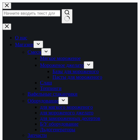
Перейти
к
сути
Ничего
не
найдено
О нас
Магазин
Смеси
Мягкое мороженое
Мороженое джелато
Базы для мороженого
Пасты для мороженого
Слаш
Топпинги
Вафельные стаканчики
Оборудование
для мягкого мороженого
для мороженого джелато
для замороженных десертов
Б/У оборудование
Льдогенераторы
Запчасти