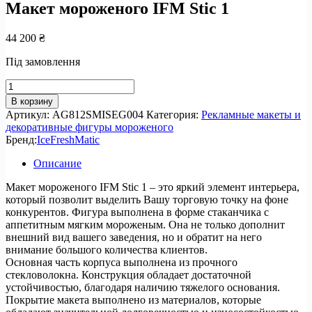
Макет мороженого IFM Stic 1
44 200
₴
Під замовлення
Количество
товара
В корзину
Макет
Артикул:
AG812SMISEG004
Категория:
Рекламные макеты и
мороженого
декоративные фигуры мороженого
IFM
Бренд:
IceFreshMatic
Stic
1
Описание
Макет мороженого IFM Stic 1 – это яркий элемент интерьера,
который позволит выделить Вашу торговую точку на фоне
конкурентов. Фигура выполнена в форме стаканчика с
аппетитным мягким мороженым. Она не только дополнит
внешний вид вашего заведения, но и обратит на него
внимание большого количества клиентов.
Основная часть корпуса выполнена из прочного
стекловолокна. Конструкция обладает достаточной
устойчивостью, благодаря наличию тяжелого основания.
Покрытие макета выполнено из материалов, которые