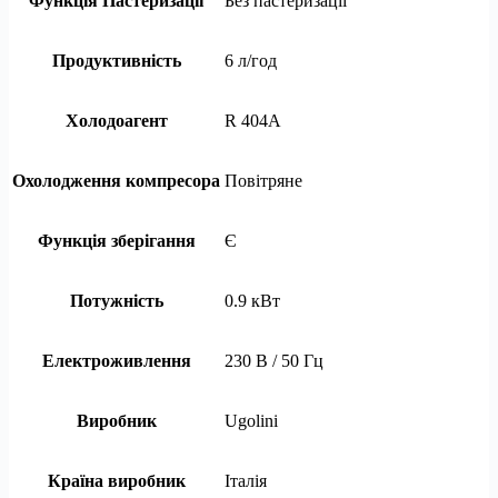
Функція Пастеризації
Без пастеризації
Продуктивність
6 л/год
Холодоагент
R 404A
Охолодження компресора
Повітряне
Функція зберігання
Є
Потужність
0.9 кВт
Електроживлення
230 В / 50 Гц
Виробник
Ugolini
Країна виробник
Італія