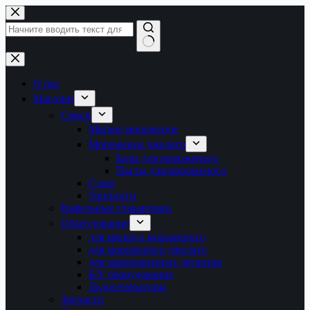
Перейти
к
сути
Ничего
не
найдено
О нас
Магазин
Смеси
Мягкое мороженое
Мороженое джелато
Базы для мороженого
Пасты для мороженого
Слаш
Топпинги
Вафельные стаканчики
Оборудование
для мягкого мороженого
для мороженого джелато
для замороженных десертов
Б/У оборудование
Льдогенераторы
Запчасти