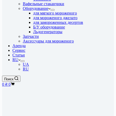
Вафельные стаканчики
Оборудование
для мягкого мороженого
для мороженого джелато
для замороженных десертов
Б/У оборудование
Льдогенераторы
Запчасти
Аксессуары для мороженого
Аренда
Cервис
Статьи
RU
UA
RU
Поиск
Корзина
0
₴
0