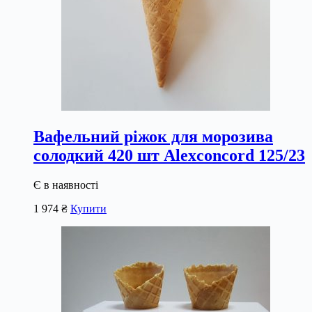
Вафельний ріжок для морозива
солодкий 420 шт Alexconcord 125/23
Є в наявності
1 974
₴
Купити