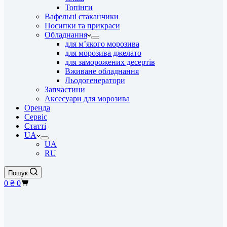
Топінги
Вафельні стаканчики
Посипки та прикраси
Обладнання
для м’якого морозива
для морозива джелато
для заморожених десертів
Вживане обладнання
Льодогенератори
Запчастини
Аксесуари для морозива
Оренда
Сервіс
Статті
UA
UA
RU
Пошук
Кошик
0
₴
0