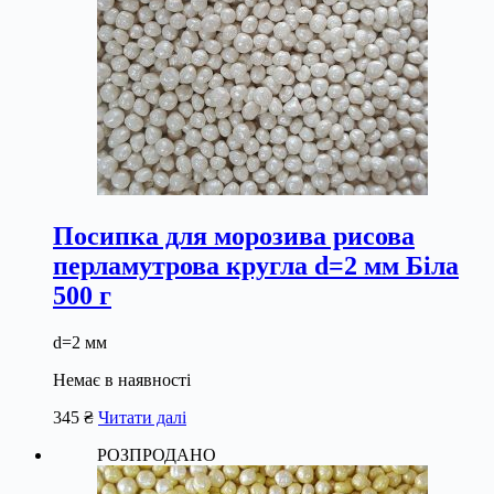
Посипка для морозива рисова
перламутрова кругла d=2 мм Біла
500 г
d=2 мм
Немає в наявності
345
₴
Читати далі
РОЗПРОДАНО