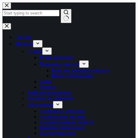
Перейти
до
вмісту
Немає
результатів
Про нас
Магазин
Суміші
М’яке морозиво
Морозиво джелато
Бази для морозива джелато
Пасти для морозива
Слаш
Топінги
Вафельні стаканчики
Посипки та прикраси
Обладнання
для м’якого морозива
для морозива джелато
для заморожених десертів
Вживане обладнання
Льодогенератори