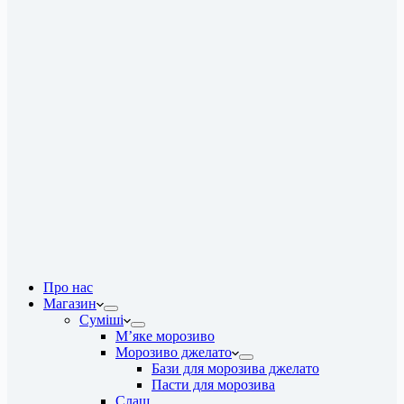
Про нас
Магазин
Суміші
М’яке морозиво
Морозиво джелато
Бази для морозива джелато
Пасти для морозива
Слаш